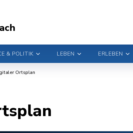
ach
E & POLITIK
LEBEN
ERLEBEN
gitaler Ortsplan
rtsplan