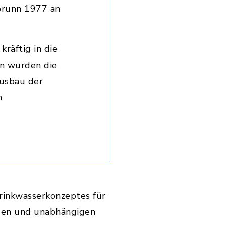
brunn 1977 an
räftig in die
n wurden die
Ausbau der
n
Trinkwasserkonzeptes für
igen und unabhängigen