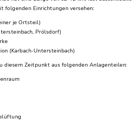
mit folgenden Einrichtungen versehen:
ner je Ortsteil)
ersteinbach, Prölsdorf)
rke
on (Karbach-Untersteinbach)
zu diesem Zeitpunkt aus folgenden Anlagenteilen:
nenraum
e
Belüftung