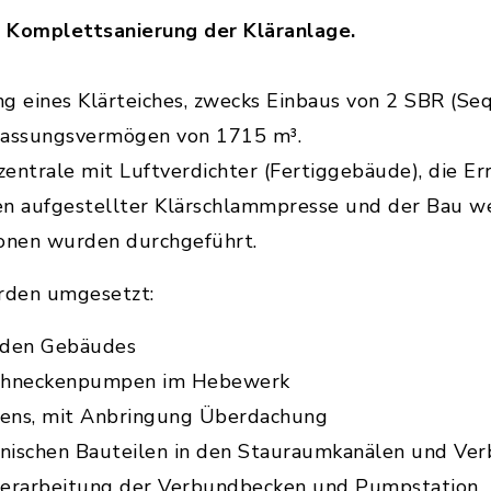
e Komplettsanierung der Kläranlage.
ung eines Klärteiches, zwecks Einbaus von 2 SBR (Se
Fassungsvermögen von 1715 m³.
entrale mit Luftverdichter (Fertiggebäude), die Er
 aufgestellter Klärschlammpresse und der Bau we
ionen wurden durchgeführt.
den umgesetzt:
den Gebäudes
Schneckenpumpen im Hebewerk
ens, mit Anbringung Überdachung
nischen Bauteilen in den Stauraumkanälen und Ve
berarbeitung der Verbundbecken und Pumpstation