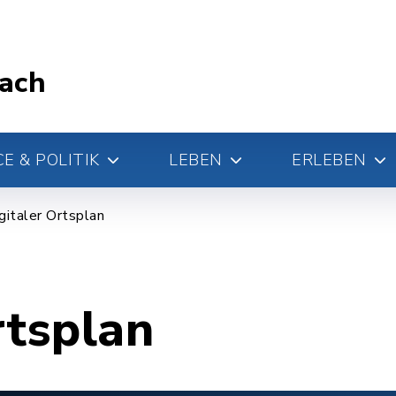
ach
E & POLITIK
LEBEN
ERLEBEN
gitaler Ortsplan
rtsplan