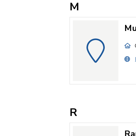
M
Mu
R
Ra