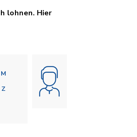
ch lohnen. Hier
M
Z