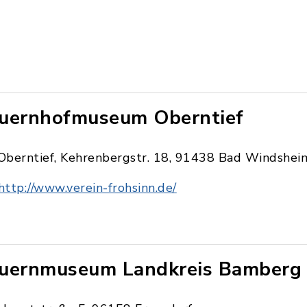
uernhofmuseum Oberntief
Oberntief, Kehrenbergstr. 18, 91438 Bad Windshei
http://www.verein-frohsinn.de/
uernmuseum Landkreis Bamberg