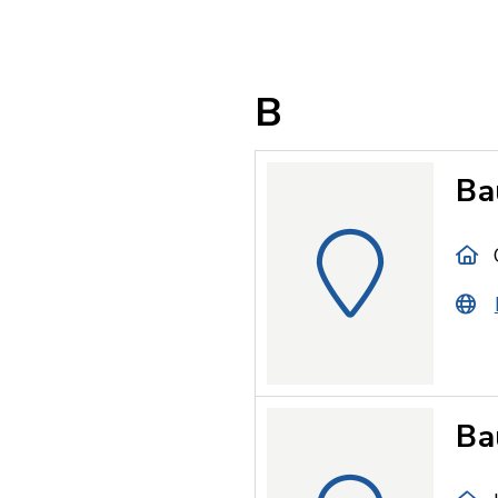
B
Ba
Ba