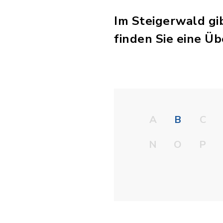
Im Steigerwald gib
finden Sie eine Üb
A
B
C
N
O
P