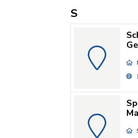
S
Sc
Ge
Sp
Ma