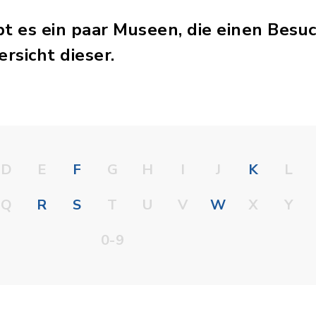
t es ein paar Museen, die einen Besu
ersicht dieser.
D
E
F
G
H
I
J
K
L
Q
R
S
T
U
V
W
X
Y
0-9