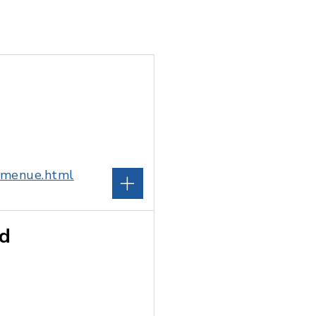
kmenue.html
nd