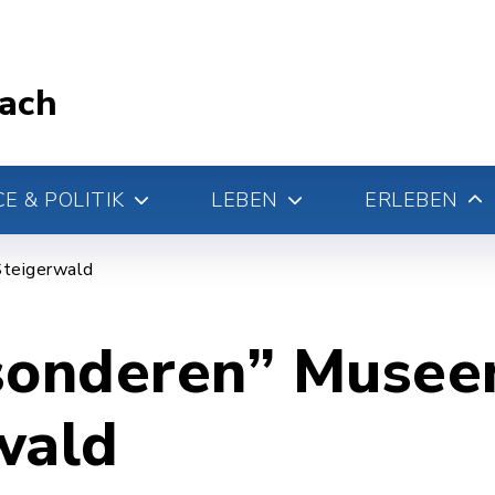
ach
E & POLITIK
LEBEN
ERLEBEN
teigerwald
sonderen” Musee
wald