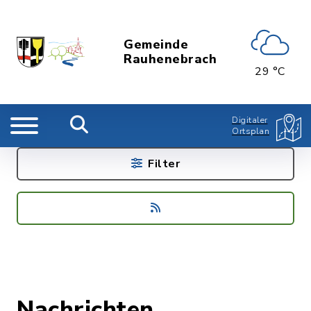
Gemeinde
Rauhenebrach
29 °C
Digitaler
Ortsplan
Filter
Nachrichten