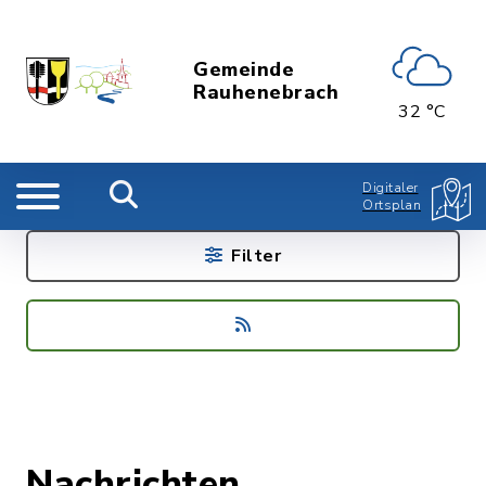
Gemeinde
Rauhenebrach
32 °C
Digitaler
Ortsplan
Filter
Nachrichten