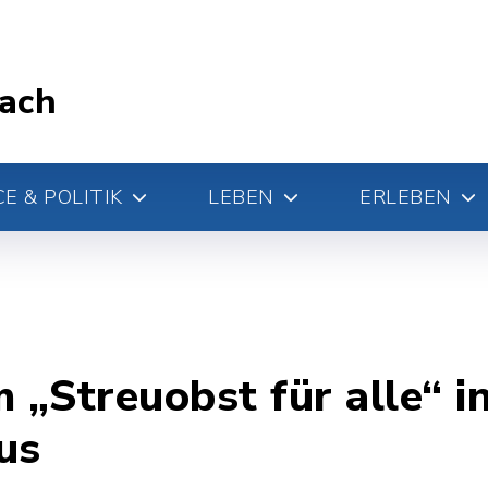
ach
E & POLITIK
LEBEN
ERLEBEN
„Streuobst für alle“ in
us