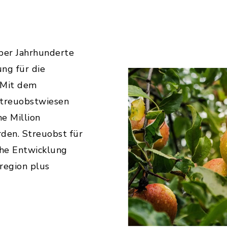
ber Jahrhunderte
ng für die
. Mit dem
Streuobstwiesen
ne Million
den. Streuobst für
che Entwicklung
region plus