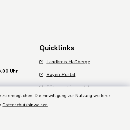
Quicklinks
Landkreis Haßberge
8.00 Uhr
BayernPortal
Bürgerserviceportal
 zu ermöglichen. Die Einwilligung zur Nutzung weiterer
Breitband
en
Datenschutzhinweisen
.
Bayerische Gigabitrichtlinie
(BayGibitR)