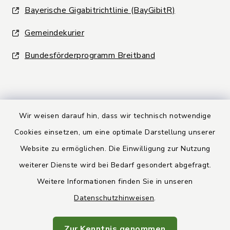
Bayerische Gigabitrichtlinie (BayGibitR)
Gemeindekurier
Bundesförderprogramm Breitband
Wir weisen darauf hin, dass wir technisch notwendige
Kontakt
Cookies einsetzen, um eine optimale Darstellung unserer
Website zu ermöglichen. Die Einwilligung zur Nutzung
Barrierefreiheit
weiterer Dienste wird bei Bedarf gesondert abgefragt.
Weitere Informationen finden Sie in unseren
Datenschutz
Datenschutzhinweisen
.
Rechtsbehelfsbelehrung
Zur Kenntnis genommen