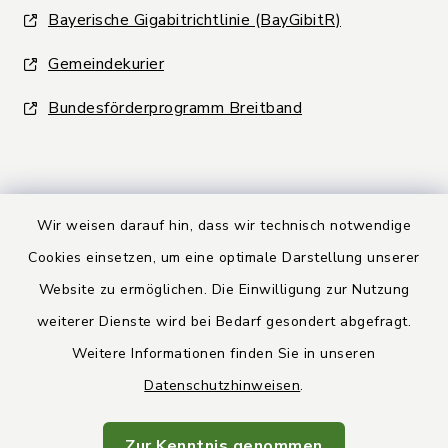
Bayerische Gigabitrichtlinie (BayGibitR)
Gemeindekurier
Bundesförderprogramm Breitband
Wir weisen darauf hin, dass wir technisch notwendige
Kontakt
Cookies einsetzen, um eine optimale Darstellung unserer
Website zu ermöglichen. Die Einwilligung zur Nutzung
Barrierefreiheit
weiterer Dienste wird bei Bedarf gesondert abgefragt.
Weitere Informationen finden Sie in unseren
Datenschutz
Datenschutzhinweisen
.
Rechtsbehelfsbelehrung
Zur Kenntnis genommen