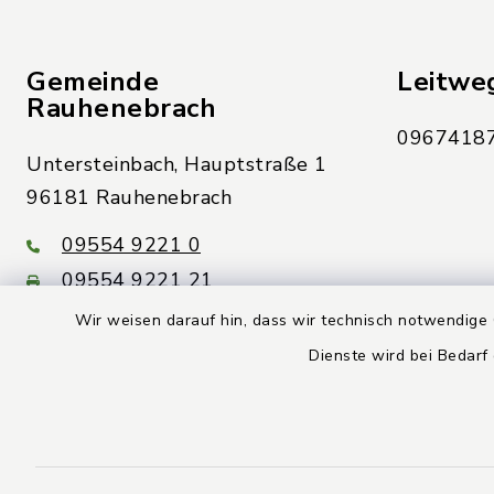
Gemeinde
Leitwe
Rauhenebrach
09674187
Untersteinbach, Hauptstraße 1
96181 Rauhenebrach
09554 9221 0
09554 9221 21
gemeinde@rauhenebrach.de
Wir weisen darauf hin, dass wir technisch notwendige 
Dienste wird bei Bedarf