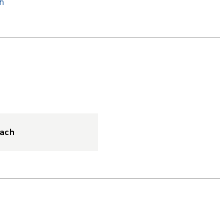
h
ach