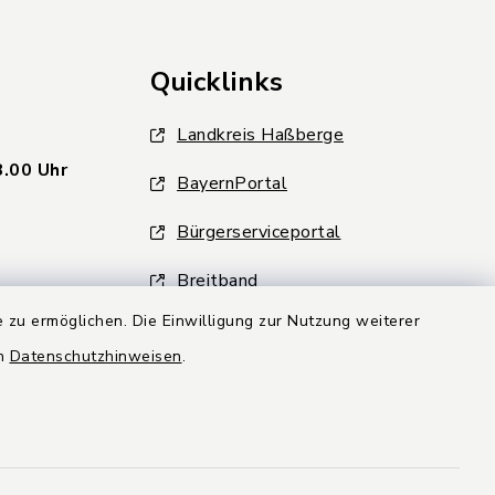
Quicklinks
Landkreis Haßberge
8.00 Uhr
BayernPortal
Bürgerserviceportal
Breitband
 zu ermöglichen. Die Einwilligung zur Nutzung weiterer
Bayerische Gigabitrichtlinie
(BayGibitR)
en
Datenschutzhinweisen
.
Gemeindekurier
Bundesförderprogramm Breitband