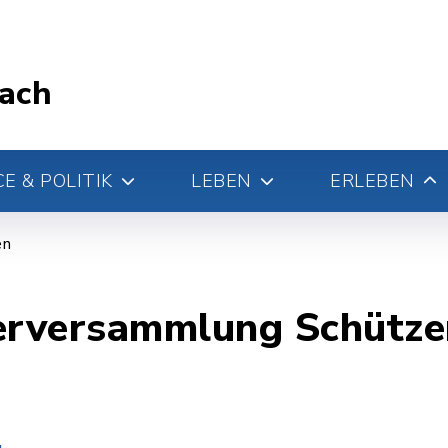
ach
E & POLITIK
LEBEN
ERLEBEN
en
derversammlung Schütze