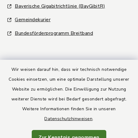
Bayerische Gigabitrichtlinie (BayGibitR)
Gemeindekurier
Bundesförderprogramm Breitband
Wir weisen darauf hin, dass wir technisch notwendige
Kontakt
Cookies einsetzen, um eine optimale Darstellung unserer
Website zu ermöglichen. Die Einwilligung zur Nutzung
Barrierefreiheit
weiterer Dienste wird bei Bedarf gesondert abgefragt.
Weitere Informationen finden Sie in unseren
Datenschutz
Datenschutzhinweisen
.
Rechtsbehelfsbelehrung
Zur Kenntnis genommen