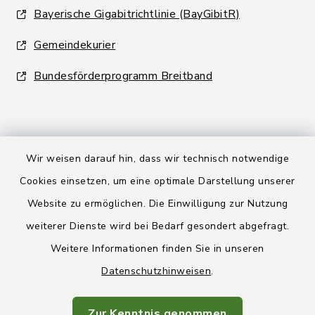
Bayerische Gigabitrichtlinie (BayGibitR)
Gemeindekurier
Bundesförderprogramm Breitband
Wir weisen darauf hin, dass wir technisch notwendige
Kontakt
Cookies einsetzen, um eine optimale Darstellung unserer
Website zu ermöglichen. Die Einwilligung zur Nutzung
Barrierefreiheit
weiterer Dienste wird bei Bedarf gesondert abgefragt.
Weitere Informationen finden Sie in unseren
Datenschutz
Datenschutzhinweisen
.
Rechtsbehelfsbelehrung
Zur Kenntnis genommen