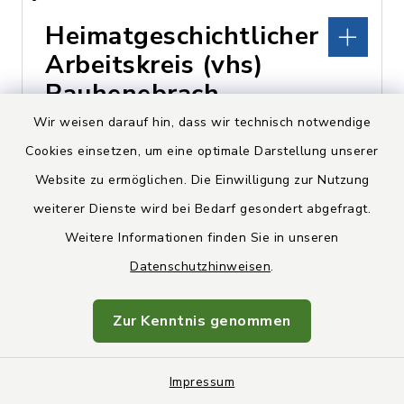
Heimatgeschichtlicher
Arbeitskreis (vhs)
Rauhenebrach
Wir weisen darauf hin, dass wir technisch notwendige
Koppenwind, Bergstraße 45,
Cookies einsetzen, um eine optimale Darstellung unserer
96181 Rauhenebrach
Website zu ermöglichen. Die Einwilligung zur Nutzung
weiterer Dienste wird bei Bedarf gesondert abgefragt.
Friedrich Klaus
Weitere Informationen finden Sie in unseren
09554 302
Datenschutzhinweisen
.
Zur Kenntnis genommen
Hirschenbräu Michel
Impressum
Untersteinbach,