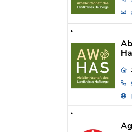
Ab
Ha
Ag