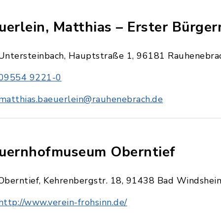
uerlein, Matthias – Erster Bürger
Untersteinbach, Hauptstraße 1, 96181 Rauhenebra
09554 9221-0
matthias.baeuerlein@rauhenebrach.de
uernhofmuseum Oberntief
Oberntief, Kehrenbergstr. 18, 91438 Bad Windshei
http://www.verein-frohsinn.de/