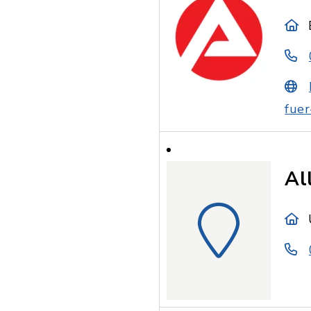
fuer
Al