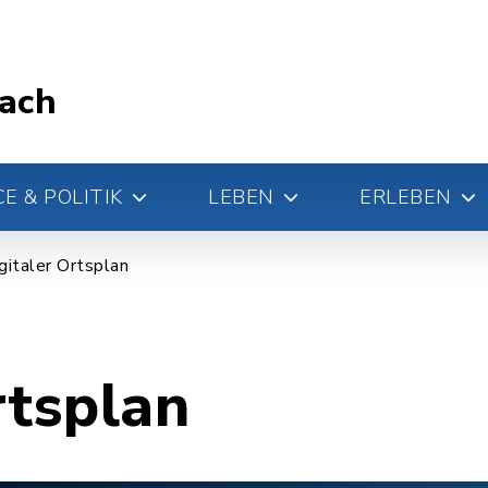
ach
E & POLITIK
LEBEN
ERLEBEN
gitaler Ortsplan
rtsplan