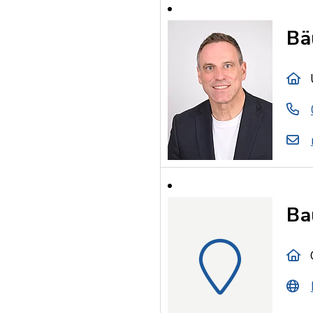
Bä
Ba