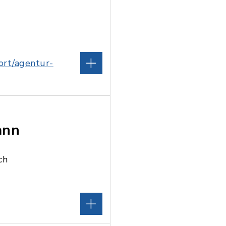
-ort/agentur-
ann
ch