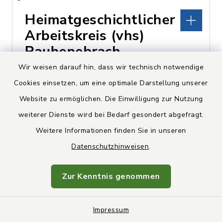
Heimatgeschichtlicher
Arbeitskreis (vhs)
Rauhenebrach
Wir weisen darauf hin, dass wir technisch notwendige
Koppenwind, Bergstraße 45,
Cookies einsetzen, um eine optimale Darstellung unserer
96181 Rauhenebrach
Website zu ermöglichen. Die Einwilligung zur Nutzung
weiterer Dienste wird bei Bedarf gesondert abgefragt.
Friedrich Klaus
Weitere Informationen finden Sie in unseren
09554 302
Datenschutzhinweisen
.
Zur Kenntnis genommen
Hirschenbräu Michel
Impressum
Untersteinbach,