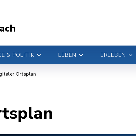
ach
E & POLITIK
LEBEN
ERLEBEN
gitaler Ortsplan
rtsplan